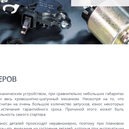
ЕРОВ
еханическим устройством, при сравнительно небольших габаритах
 и весь кривошипно-шатунный механизм. Несмотря на то, что
считан на очень большое количество запусков, износ некоторых
истечения гарантийного срока. Причиной этого может быть
льность самого стартера.
износ деталей происходит неравномерно, поэтому при плановом
ащать внимание на состояние деталей, которые при эксплуатации