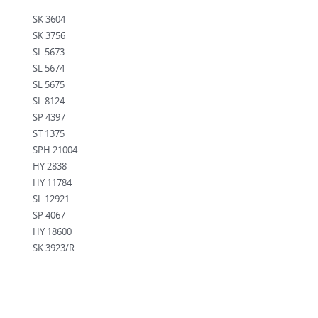
SK 3604
SK 3756
SL 5673
SL 5674
SL 5675
SL 8124
SP 4397
ST 1375
SPH 21004
HY 2838
HY 11784
SL 12921
SP 4067
HY 18600
SK 3923/R
HY 9403
SL 14517
SL 6081
HY 18215