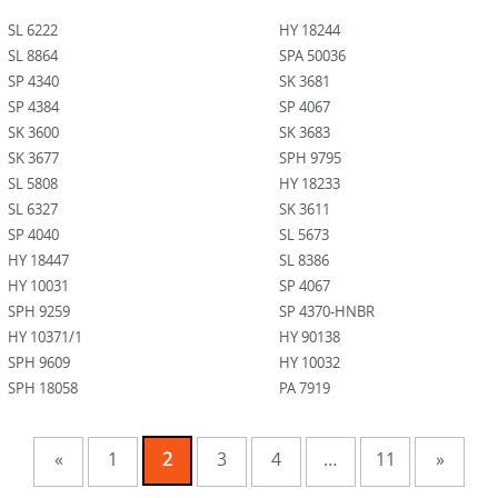
SL 6222
HY 18244
SL 8864
SPA 50036
SP 4340
SK 3681
SP 4384
SP 4067
SK 3600
SK 3683
SK 3677
SPH 9795
SL 5808
HY 18233
SL 6327
SK 3611
SP 4040
SL 5673
HY 18447
SL 8386
HY 10031
SP 4067
SPH 9259
SP 4370-HNBR
HY 10371/1
HY 90138
SPH 9609
HY 10032
SPH 18058
PA 7919
HY 90491
SK 3943-HNBR
HY 20659
SL 6217
«
1
2
3
4
…
11
»
HY 13650
SL 81119
HY 11878-V
SL 81303