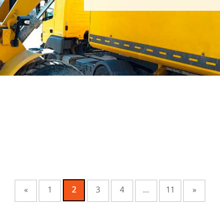
«
1
2
3
4
…
11
»