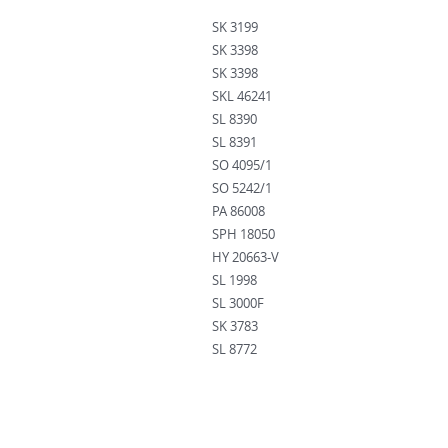
SK 3199
SK 3398
SK 3398
SKL 46241
SL 8390
SL 8391
SO 4095/1
SO 5242/1
PA 86008
SPH 18050
HY 20663-V
SL 1998
SL 3000F
SK 3783
SL 8772
SPH 94045
SL 8447
SL 8448
HY 16268