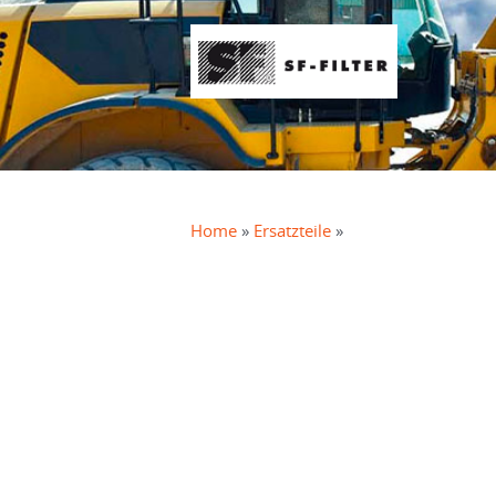
Home
»
ersatzteile
»