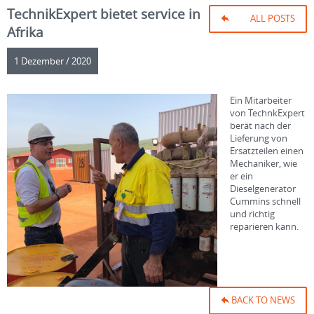
TechnikExpert bietet service in
ALL POSTS
Afrika
1 Dezember / 2020
Ein Mitarbeiter
von TechnkExpert
berät nach der
Lieferung von
Ersatzteilen einen
Mechaniker, wie
er ein
Dieselgenerator
Cummins schnell
und richtig
reparieren kann.
BACK TO NEWS