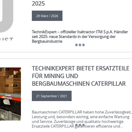
2025
29 März / 2026
TechnikExpert – offizieller Italtractor ITM S.p.A. Händler
seit 2025: neue Standards in der Versorgung der
Bergbauindustrie
Die Firma TechnikExpert informiert über eine strategische
Weiterentwicklung ihres Geschäfts: Seit 2025 sind wir
offizieller Händler der ITM S.p.A. – einem weltweit
TECHNIKEXPERT BIETET ERSATZTEILE
führenden Hersteller von Fahrwerkskomponenten für
Kettenmaschinen.
FÜR MINING UND
Diese Partnerschaft unterstreicht unser hohes Maß an
BERGBAUMASCHINEN CATERPILLAR
Fachkompetenz, unsere starke geschäftliche Reputation
sowie unsere stabile Position auf internationalen Märkte
für Ersatzteile für Bau- und Bergbaumaschinen.
21 September / 2021
Im Rahmen dieses Status gewährleisten wir direkte
Lieferungen originaler ITM-Produkte an führende
Baumaschinen
CATERPILLAR haben
hohe Zuverlässigkeit,
Industrieunternehmen und Auftragnehmer in
Leistung und, besonders wichtig,
eine einfache Wartung
Zentralasien, darunter:
und Service.
Zuverlässige und qualitativ hochwertige
Ersatzteile
CATERPILLAR garantieren
effiziente und
unterbrechungsfreien Betrieb von
Maschinen.