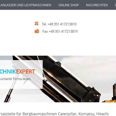
ANLASSER UND LICHTMASCHINEN
ONLINE SHOP
NACHRICHTEN
Tel. +49 351 417213810
Fax +49 351 417213819
CHNIK
EXPERT
unserer Firma lesen.
rsatzteile für Bergbaumaschinen Caterpillar, Komatsu, Hitachi