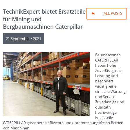
TechnikExpert bietet Ersatzteile
ALL POSTS
für Mining und
Bergbaumaschinen Caterpillar
21 September / 2021
Baumaschinen
CATERPILLAR
haben
hohe
Zuverlässigkeit,
Leistung und,
besonders
wichtig,
eine
einfache Wartung
und Service.
Zuverlässige und
qualitativ
hochwertige
Ersatzteile
CATERPILLAR garantieren
effiziente und
unterbrechungsfreien Betrieb
von
Maschinen.