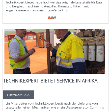
Zentrale Vorteile für unsere Partner:
Technikxpert bietet neue hochwertige originale Ersatzteile für Bau
und Bergbaumaschinen Caterpillar, Komatsu, Hitachi mit
angemessenem Preis-Leistungs-Verhältnis!
– direkte Vertragsbeziehungen und Lieferung originaler ITM-
Komponenten
– vollständige Übereinstimmung mit OEM-technischen
Anforderungen
– transparente Preisgestaltung und wettbewerbsfähige
TechnikExpert baut seine Position als zuverlässiger Lieferant für
kommerzielle Konditionen
Unternehmen der Bergbauindustrie konsequent weiter aus und
– Projektbegleitung unabhängig vom Komplexitätsgrad
bietet Lösungen, die auf Effizienz, Zuverlässigkeit und eine
– garantierte Rückverfolgbarkeit der Lieferketten
langfristige Nutzung der Technik ausgerichtet sind.
– optimierte Logistik in die Länder Zentralasiens
– professionelle technische Unterstützung
TECHNIKEXPERT BIETET SERVICE IN AFRIKA
1 Dezember / 2020
Ein Mitarbeiter von TechnkExpert berät nach der Lieferung von
Ersatzteilen einen Mechaniker, wie er ein Dieselgenerator Cummins